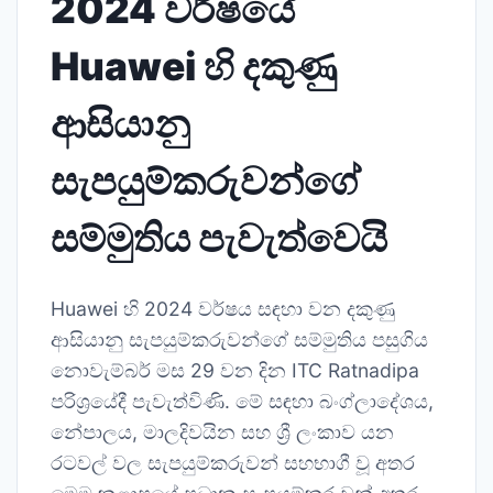
2024 වර්ෂයේ
Huawei හි දකුණු
ආසියානු
සැපයුම්කරුවන්ගේ
සම්මුතිය පැවැත්වෙයි
Huawei හි 2024 වර්ෂය සඳහා වන දකුණු
ආසියානු සැපයුම්කරුවන්ගේ සම්මුතිය පසුගිය
නොවැම්බර් මස 29 වන දින ITC Ratnadipa
පරිශ්‍රයේදී පැවැත්විණි. මේ සඳහා බංග්ලාදේශය,
නේපාලය, මාලදිවයින සහ ශ්‍රී ලංකාව යන
රටවල් වල සැපයුම්කරුවන් සහභාගී වූ අතර