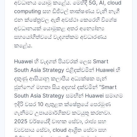
අවධානය යොමු කළේය. මෙහිදී 5G, AI, cloud
computing සහ ඩිජිටල් තාක්ෂණය වැනි නැගී
එන ක්ෂේත්‍රවල ඇති අවස්ථා කෙරෙහි විශේෂ
අවධානයක් යොමුකළ අතර අන්‍යෝන්‍ය
සහයෝගීත්වයේ වැදගත්කම අවධාරණය
කළේය.
Huawei හි වැදගත් පියවරක් ලෙස Smart
South Asia Strategy එළිදක්වමින් Huawei හි
දකුණු ආසියානු කලාපීය අධ්‍යක්ෂක පැන්
ජුන්ෆෙග් මහතා සිය අදහස් දක්වමින් “Smart
South Asia Strategy සමඟින් Huawei සමාගම
ඉදිරි වසර 10 ඇතුළත ක්ෂේත්‍රයේ පෙරමුණ
ගැනීමට උපායමාර්ගිකව කටයුතු කරනවා.
2025 වර්ෂයේදී වාහක සේවා, රාජ්‍ය සහ
ව්‍යවසාය සේවා, cloud ආශ්‍රිත සේවා සහ