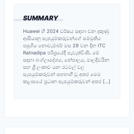
SUMMARY
Huawei හි 2024 වර්ෂය සඳහා වන දකුණු
ආසියානු සැපයුම්කරුවන්ගේ සම්මුතිය
පසුගිය නොවැම්බර් මස 29 වන දින ITC
Ratnadipa පරිශ්‍රයේදී පැවැත්විණි. මේ
සඳහා බංග්ලාදේශය, නේපාලය, මාලදිවයින
සහ ශ්‍රී ලංකාව යන රටවල් වල
සැපයුම්කරුවන් සහභාගී වූ අතර මෙම
කළාපයේ ප්‍රධාන සැපයුම්කරුවන් අතර […]