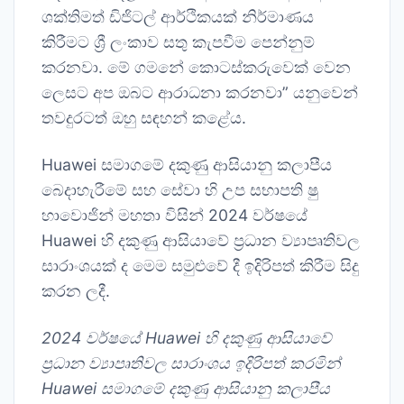
ශක්තිමත් ඩිජිටල් ආර්ථිකයක් නිර්මාණය
කිරීමට ශ්‍රී ලංකාව සතු කැපවීම පෙන්නුම්
කරනවා. මේ ගමනේ කොටස්කරුවෙක් වෙන
ලෙසට අප ඔබට ආරාධනා කරනවා” යනුවෙන්
තවදුරටත් ඔහු සඳහන් කළේය.
Huawei සමාගමේ දකුණු ආසියානු කලාපීය
බෙදාහැරීමේ සහ සේවා හි උප සභාපති ෂු
හාවොජින් මහතා විසින් 2024 වර්ෂයේ
Huawei හි දකුණු ආසියාවේ ප්‍රධාන ව්‍යාපෘතිවල
සාරාංශයක් ද මෙම සමුළුවේ දී ඉදිරිපත් කිරීම සිදු
කරන ලදී.
2024 වර්ෂයේ Huawei හි දකුණු ආසියාවේ
ප්‍රධාන ව්‍යාපෘතිවල සාරාංශය ඉදිරිපත් කරමින්
Huawei සමාගමේ දකුණු ආසියානු කලාපීය