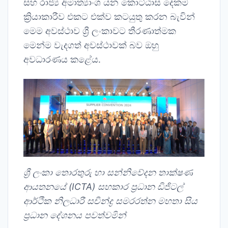
සහ රාජ්‍ය අමාත්‍යාංශ යන කොට්ඨාස දෙකම
ක්‍රියාකාරීව එකට එක්ව කටයුතු කරන බැවින්
මෙම අවස්ථාව ශ්‍රී ලංකාවට තීරණාත්මක
මෙන්ම වැදගත් අවස්ථාවක් බව ඔහු
අවධාරණය කළේය.
ශ්‍රී ලංකා තොරතුරු හා සන්නිවේදන තාක්ෂණ
ආයතනයේ (
ICTA)
සහකාර ප්‍රධාන ඩිජිටල්
ආර්ථික නිලධාරී සචින්ද්‍ර සමරරත්න මහතා සිය
ප්‍රධාන දේශනය පවත්වමින්