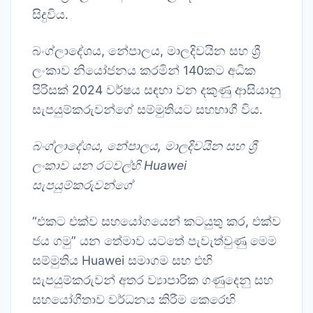
සිදුවිය.
බංග්ලාදේශය, නේපාලය, මාලදිවයින සහ ශ්‍රී
ලංකාව නියෝජනය කරමින් 140කට අධික
පිරිසක් 2024 වර්ෂය සඳහා වන දකුණු ආසියානු
සැපයුම්කරුවන්ගේ සම්මුතියට සහභාගී විය.
බංග්ලාදේශය
,
නේපාලය
,
මාලදිවයින සහ ශ්‍රී
ලංකාව යන රටවල්හි
Huawei
සැපයුම්කරුවන්ගේ
“එකට එක්ව සහයෝගයෙන් කටයුතු කර, එක්ව
ජය ගමු” යන තේමාව යටතේ පැවැත්වුණු මෙම
සම්මුතිය Huawei සමාගම සහ එහි
සැපයුම්කරුවන් අතර ව්‍යාපාරික ගණුදෙනු සහ
සහයෝගීතාව වර්ධනය කිරීම කෙරෙහි