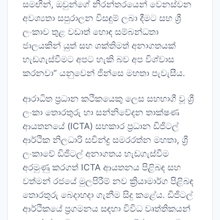
සමඟින්, ඔවුන්ගේ නිරන්තරයෙන් වෙනස්වන
අවශ්‍යතා සපුරාලන විසඳුම් ලබා දීමට සහ ශ්‍රී
ලංකාව තුළ වඩාත් හොඳ සම්බන්ධතා
ජාලයකින් යුත් සහ ශක්තිමත් අනාගතයක්
හැඩගැස්වීමට අපට හැකි බව අප විශ්වාස
කරනවා” යනුවෙන් ජින්සෙ මහතා පැවැසීය.
ආරාධිත ප්‍රධාන කථිකයෙකු ලෙස සහභාගී වූ ශ්‍රී
ලංකා තොරතුරු හා සන්නිවේදන තාක්ෂණ
ආයතනයේ (ICTA) සහකාර ප්‍රධාන ඩිජිටල්
ආර්ථික නිලධාරි සචින්ද්‍ර සමරරත්න මහතා, ශ්‍රී
ලංකාවේ ඩිජිටල් අනාගතය හැඩගැස්වීම
අරමුණු කරගත් ICTA ආයතනය පිළිබඳ සහ
වත්මන් රජයේ මුලපිරීම් නව ක්‍රියාමාර්ග පිළිබඳ
තොරතුරු බෙදාහදා ගැනීම සිදු කළේය. ඩිජිටල්
ආර්ථිකයේ ප්‍රගමනය සඳහා විවිධ වෘත්තිකයන්