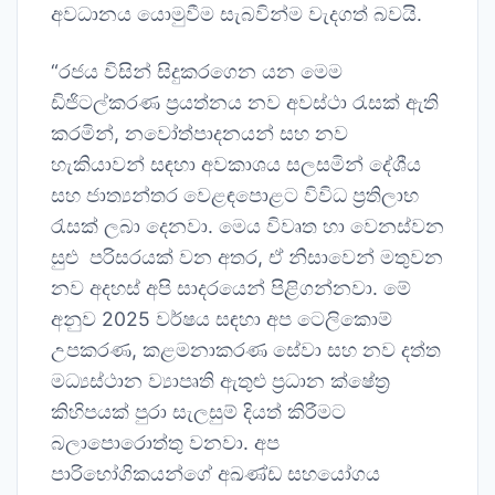
අවධානය යොමුවීම සැබවින්ම වැදගත් බවයි.
“රජය විසින් සිදුකරගෙන යන මෙම
ඩිජිටල්කරණ ප්‍රයත්නය නව අවස්ථා රැසක් ඇති
කරමින්, නවෝත්පාදනයන් සහ නව
හැකියාවන් සඳහා අවකාශය සලසමින් දේශීය
සහ ජාත්‍යන්තර වෙළඳපොළට විවිධ ප්‍රතිලාභ
රැසක් ලබා දෙනවා. මෙය විවෘත හා වෙනස්වන
සුළු පරිසරයක් වන අතර, ඒ නිසාවෙන් මතුවන
නව අදහස් අපි සාදරයෙන් පිළිගන්නවා. මේ
අනුව 2025 වර්ෂය සඳහා අප ටෙලිකොම්
උපකරණ, කළමනාකරණ සේවා සහ නව දත්ත
මධ්‍යස්ථාන ව්‍යාපෘති ඇතුළු ප්‍රධාන ක්ෂේත්‍ර
කිහිපයක් පුරා සැලසුම් දියත් කිරීමට
බලාපොරොත්තු වනවා. අප
පාරිභෝගිකයන්ගේ අඛණ්ඩ සහයෝගය