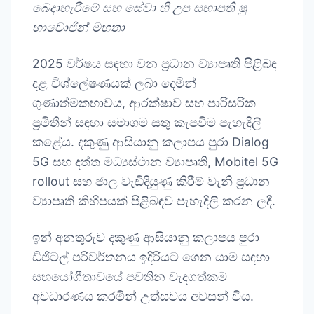
බෙදාහැරීමේ සහ සේවා හි උප සභාපති ෂු
හාවොජින් මහතා
2025 වර්ෂය සඳහා වන ප්‍රධාන ව්‍යාපෘති පිළිබඳ
දළ විශ්ලේෂණයක් ලබා දෙමින්
ගුණාත්මකභාවය, ආරක්ෂාව සහ පාරිසරික
ප්‍රමිතීන් සඳහා සමාගම සතු කැපවීම පැහැදිලි
කළේය. දකුණු ආසියානු කලාපය පුරා Dialog
5G සහ දත්ත මධ්‍යස්ථාන ව්‍යාපෘති, Mobitel 5G
rollout සහ ජාල වැඩිදියුණු කිරීම් වැනි ප්‍රධාන
ව්‍යාපෘති කිහිපයක් පිළිබඳව පැහැදිලි කරන ලදී.
ඉන් අනතුරුව දකුණු ආසියානු කලාපය පුරා
ඩිජිටල් පරිවර්තනය ඉදිරියට ගෙන යාම සඳහා
සහයෝගීතාවයේ පවතින වැදගත්කම
අවධාරණය කරමින් උත්සවය අවසන් විය.