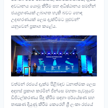
අවධානය යොමු කිරීම සහ අධිෂ්ඨානය සමඟින්
ජයග්‍රහණයක් ලබාගත හැකි බවට හොඳ
උදාහරණයක් ලෙස දැක්වීමට පුළුවන්”
යනුවෙන් ප්‍රකාශ කළේය.
වත්මන් රජයේ දැක්ම පිළිබඳව ධනාත්මක ලෙස
අදහස් ප්‍රකාශ කරමින් ජින්සෙ මහතා පැවසුවේ
ඩිජිටල්කරණය සිදු කිරීම සඳහා පර්යේෂණ සහ
තාක්‍ෂණ දියුණු කිරීම කෙරෙහි ශ්‍රී ලංකා රජයේ