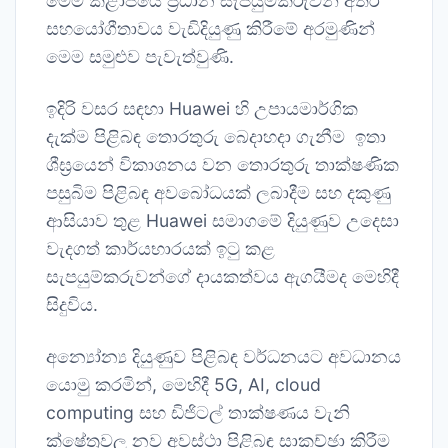
මෙම කළාපයේ ප්‍රධාන සැපයුම්කරුවන් අතර
සහයෝගීතාවය වැඩිදියුණු කිරීමේ අරමුණින්
මෙම සමුළුව පැවැත්වුණි.
ඉදිරි වසර සඳහා Huawei හි උපායමාර්ගික
දැක්ම පිළිබඳ තොරතුරු බෙදාහදා ගැනීම ඉතා
ශීඝ්‍රයෙන් විකාශනය වන තොරතුරු තාක්ෂණික
පසුබිම පිළිබඳ අවබෝධයක් ලබාදීම සහ දකුණු
ආසියාව තුළ Huawei සමාගමේ දියුණුව උදෙසා
වැදගත් කාර්යභාරයක් ඉටු කළ
සැපයුම්කරුවන්ගේ දායකත්වය ඇගයීමද මෙහිදී
සිදුවිය.
අන්‍යෝන්‍ය දියුණුව පිළිබඳ වර්ධනයට අවධානය
යොමු කරමින්, මෙහිදී 5G, AI, cloud
computing සහ ඩිජිටල් තාක්ෂණය වැනි
ක්ෂේත්‍රවල නව අවස්ථා පිළිබඳ සාකච්ඡා කිරීම