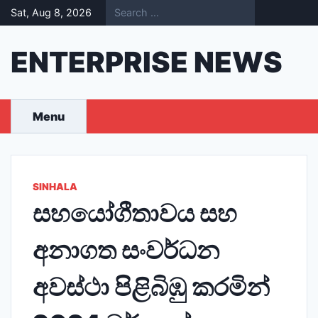
Skip
Sat, Aug 8, 2026
to
content
ENTERPRISE NEWS
Menu
SINHALA
සහයෝගීතාවය සහ
අනාගත සංවර්ධන
අවස්ථා පිළිබිඹු කරමින්