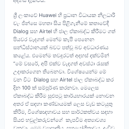
අදහස් දැක්වීය.
ශ්‍රී ලංකාවේ Huawei හි ප්‍රධාන විධායක නිලධාරී
චැං ජින්සෙ මහතා සිය පිළිගැනීමේ කතාවේදී
Dialog සහ Airtel හි ජාල ඒකාබද්ධ කිරීමට ගත්
පියවර වැදගත් මෙන්ම කැපී පෙනෙන
සන්ධිස්ථානයක් බවට පත්වූ බව අවධාරණය
කළේය. එමෙන්ම තවදුරටත් අදහස් දක්වමින්
“මේ වසරේ, අපි එක්ව වැදගත් අවස්ථා රැසක්
උදාකරගෙන තිබෙනවා. විශේෂයෙන්ම මේ
වන විට Dialog සහ Airtel ජාල ඒකාබද්ධ කර
දින 100 ක් සම්පූර්ණ කරනවා. මෙලෙස
ඒකාබද්ධ කිරීම සුළුපටු කාර්යභාරයක් නොවන
අතර ඒ සඳහා කණ්ඩායමක් ලෙස වැඩ කටයුතු
කිරීම, විශේෂඥභාවය සහ සාර්ථකත්වය සඳහා
සියළු හවුල්කරුවන්ගේ කැපවීම අත්‍යාවශ්‍ය
වනවා. මෙම ව්‍යාපෘතිය, සහයෝගීතාවය, දැඩිව