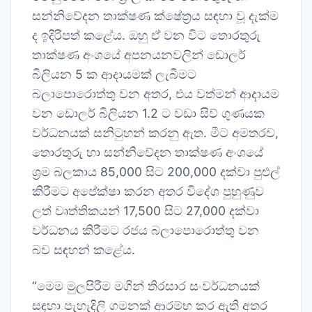
සන්නිවේදන තාක්ෂණ ක්ෂේත්‍රය සඳහා වූ දැක්ම
ද ඉදිරිපත් කළේය. ඔහු ඒ වන විට තොරතුරු
තාක්ෂණ අංශයේ අපනයනවලින් ඩොලර්
බිලියන 5 ක ආදායමක් ලැබීමට
බලාපොරොත්තු වන අතර, එය වත්මන් ආදායම
වන ඩොලර් බිලියන 1.2 ට වඩා සිව් ගුණයක
වර්ධනයක් සනිටුහන් කරනු ඇත. මීට අමතරව,
තොරතුරු හා සන්නිවේදන තාක්ෂණ අංශයේ
ශ්‍රම බලකාය 85,000 සිට 200,000 දක්වා පුළුල්
කිරීමට අපේක්ෂා කරන අතර විදේශ පුහුණුව
ලත් වෘත්තිකයන් 17,500 සිට 27,000 දක්වා
වර්ධනය කිරීමට රජය බලාපොරොත්තු වන
බව සඳහන් කළේය.
“මෙම මුලපිරීම මගින් තිරසාර සංවර්ධනයක්
සඳහා පැහැදිලි ගමනක් ආරම්භ කර ඇති අතර