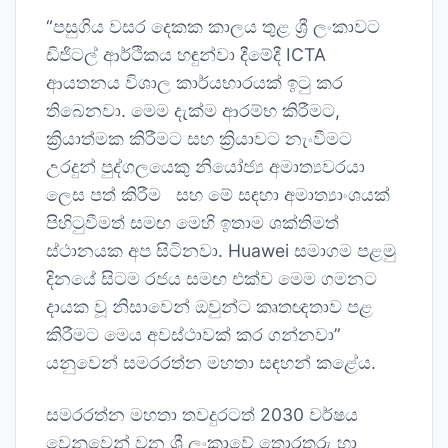
“පසුගිය වසර දෙකක කාලය තුළ ශ්‍රී ලංකාවට
ඩිජිටල් ආර්ථිකය හඳුන්වා දීමේදී ICTA
ආයතනය විශාල කාර්යභාරයක් ඉටු කර
තිබෙනවා. මෙම දැක්ම ආරම්භ කිරීමට,
ක්‍රියාත්මක කිරීමට සහ ක්‍රියාවට නැංවීමට
උරදුන් පුද්ගලයෙකු නියෝජ්‍ය අමාත්‍යවරයා
ලෙස පත් කිරීම සහ මේ සඳහා අමාත්‍යාංශයක්
පිහිටුවීමත් සමඟ මෙහි ඉතාම ශක්තිමත්
ස්ථානයක අප සිටිනවා. Huawei සමාගම පළමු
දිනයේ සිටම රජය සමඟ එක්ව මෙම ගමනට
දායක වූ නිසාවෙන් ඔවුන්ට කෘතඥතාව පළ
කිරීමට මෙය අවස්ථාවක් කර ගන්නවා”
යනුවෙන් සමරරත්න මහතා සඳහන් කළේය.
සමරරත්න මහතා තවදුරටත් 2030 වර්ෂය
වෙනුවෙන් වන ශ්‍රී ලංකාවේ තොරතුරු හා