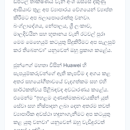
ඩිජිටල් තාක්ෂණය වැනි අංශ ඔස්සේ දකුණු
ආසියාව තුළ අප ව්‍යාපාරය වේගයෙන් ව්‍යාප්ත
කිරීමට අප බලාපොරොත්තු වනවා.
බංග්ලාදේශය, නේපාලය, ශ්‍රී ලංකාව,
මාලදිවයින සහ භූතානය වැනි රටවල් පුරා
මෙම මෙහෙයුම් කටයුතු සිදුකිරීමට අප සැලසුම්
කර තිබෙනවා” යනුවෙන් ඔහු ප්‍රකාශ කළේය.
ජුන්ෆෙග් මහතා විසින් Huawei හි
සැපයුම්කරුවන්ගේ ඇති කැපවීම ද අගය කළ
අතර සහයෝගීතාවයේ වැදගත්කම සහ එහි
සාර්ථකත්වය පිළිබඳවද අවධාරණය කළේය.
එමෙන්ම “ඉහළම ගුණාත්මකබාවයකින් යුත්
සේවා සහ නිෂ්පාදන ලබා දෙන අතරම තවත්
ව්‍යාපාරික අවස්ථා හඳුනාගැනීමට අප කටයුතු
කළ යුතු වනවා” යනුවෙන් ඔහු වැඩිදුරටත්