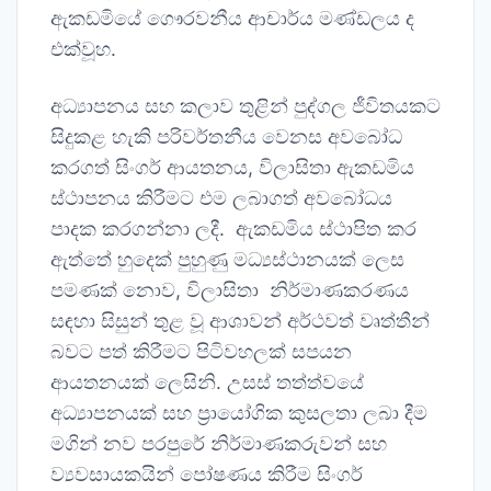
ඇකඩමියේ ගෞරවනීය ආචාර්ය මණ්ඩලය ද
එක්වූහ.
අධ්‍යාපනය සහ කලාව තුළින් පුද්ගල ජීවිතයකට
සිදුකළ හැකි පරිවර්තනීය වෙනස අවබෝධ
කරගත් සිංගර් ආයතනය, විලාසිතා ඇකඩමිය
ස්ථාපනය කිරීමට එම ලබාගත් අවබෝධය
පාදක කරගන්නා ලදී. ඇකඩමිය ස්ථාපිත කර
ඇත්තේ හුදෙක් පුහුණු මධ්‍යස්ථානයක් ලෙස
පමණක් නොව, විලාසිතා නිර්මාණකරණය
සඳහා සිසුන් තුළ වූ ආශාවන් අර්ථවත් වෘත්තීන්
බවට පත් කිරීමට පිටිවහලක් සපයන
ආයතනයක් ලෙසිනි. උසස් තත්ත්වයේ
අධ්‍යාපනයක් සහ ප්‍රායෝගික කුසලතා ලබා දීම
මගින් නව පරපුරේ නිර්මාණකරුවන් සහ
ව්‍යවසායකයින් පෝෂණය කිරීම සිංගර්