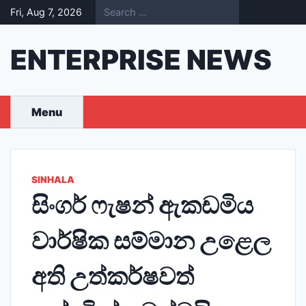
Skip
Fri, Aug 7, 2026
to
content
ENTERPRISE NEWS
Menu
SINHALA
සිංගර් ෆැෂන් ඇකඩමිය
වාර්ෂික සම්මාන උළෙල
අති උත්කර්ෂවත්