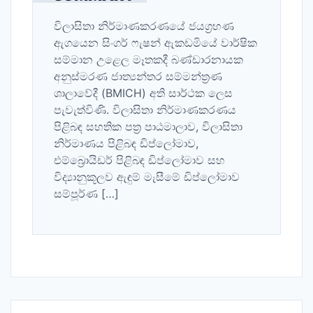
විලාසිතා නිර්මාණකරණයේ ජයග්‍රහණ
ඇගයෙන සිංගර් ෆැෂන් ඇකඩමියේ වාර්ෂික
සම්මාන උළෙල මෑතකදී බණ්ඩාරනායක
අනුස්මරණ ජාත්‍යන්තර සම්මන්ත්‍රණ
ශාලාවේදී (BMICH) අති සාර්ථක ලෙස
පැවැත්විණි. විලාසිතා නිර්මාණකරණය
පිළිබඳ සහතික පත්‍ර පාඨමාලාව, විලාසිතා
නිර්මාණය පිළිබඳ ඩිප්ලෝමාව,
එම්බ්‍රොයිඩර් පිළිබඳ ඩිප්ලෝමාව සහ
විද්‍යානුකූලව ඇඳුම් මැසීමේ ඩිප්ලෝමාව
සම්පූර්ණ […]