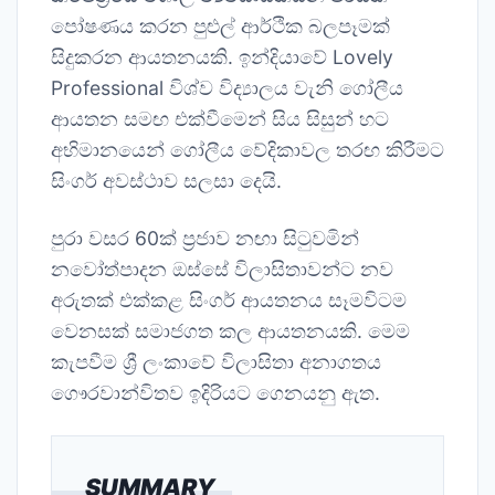
පෝෂණය කරන පුළුල් ආර්ථික බලපෑමක්
සිදුකරන ආයතනයකි. ඉන්දියාවේ Lovely
Professional විශ්ව විද්‍යාලය වැනි ගෝලීය
ආයතන සමඟ එක්වීමෙන් සිය සිසුන් හට
අභිමානයෙන් ගෝලීය වේදිකාවල තරඟ කිරීමට
සිංගර් අවස්ථාව සලසා දෙයි.
පුරා වසර 60ක් ප්‍රජාව නඟා සිටුවමින්
නවෝත්පාදන ඔස්සේ විලාසිතාවන්ට නව
අරුතක් එක්කළ සිංගර් ආයතනය සෑමවිටම
වෙනසක් සමාජගත කල ආයතනයකි. මෙම
කැපවීම ශ්‍රී ලංකාවේ විලාසිතා අනාගතය
ගෞරවාන්විතව ඉදිරියට ගෙනයනු ඇත.
SUMMARY