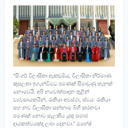
“සිංගර් විලාසිතා ඇකඩමිය, විලාසිතා නිර්මාණ
කුසලතා ඉගැන්වීමට පමණක් සීමාවුණු තැනක්
නොවෙයි. අපි නවෝත්පාදන තුළින්
ව්‍යවසායකයින්, රැකියා අවස්ථා, ස්වයං රැකියා
සහ නව විලාසිතා සන්නාම බිහි කරනවා
පමණක් නොව සැලකිය යුතු සමාජ
දායකත්වයක්ද ලබා දෙනවා.” මහේෂ්