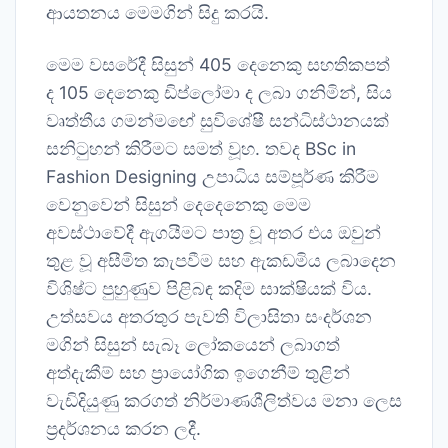
ආයතනය මෙමගින් සිදු කරයි.
මෙම වසරේදී සිසුන් 405 දෙනෙකු සහතිකපත්
ද 105 දෙනෙකු ඩිප්ලෝමා ද ලබා ගනිමින්, සිය
වෘත්තීය ගමන්මඟේ සුවිශේෂී සන්ධිස්ථානයක්
සනිටුහන් කිරීමට සමත් වූහ. තවද BSc in
Fashion Designing උපාධිය සම්පූර්ණ කිරීම
වෙනුවෙන් සිසුන් දෙදෙනෙකු මෙම
අවස්ථාවේදී ඇගයීමට පාත්‍ර වූ අතර එය ඔවුන්
තුළ වූ අසීමිත කැපවීම සහ ඇකඩමිය ලබාදෙන
විශිෂ්ට පුහුණුව පිළිබඳ කදිම සාක්ෂියක් විය.
උත්සවය අතරතුර පැවති විලාසිතා සංදර්ශන
මගින් සිසුන් සැබෑ ලෝකයෙන් ලබාගත්
අත්දැකීම් සහ ප්‍රායෝගික ඉගෙනීම් තුළින්
වැඩිදියුණු කරගත් නිර්මාණශීලිත්වය මනා ලෙස
ප්‍රදර්ශනය කරන ලදී.