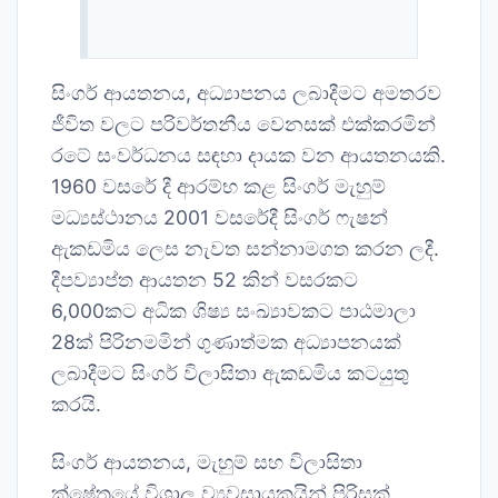
සිංගර් ආයතනය, අධ්‍යාපනය ලබාදීමට අමතරව
ජීවිත වලට පරිවර්තනීය වෙනසක් එක්කරමින්
රටේ සංවර්ධනය සඳහා දායක වන ආයතනයකි.
1960 වසරේ දී ආරම්භ කළ සිංගර් මැහුම්
මධ්‍යස්ථානය 2001 වසරේදී සිංගර් ෆැෂන්
ඇකඩමිය ලෙස නැවත සන්නාමගත කරන ලදී.
දීපව්‍යාප්ත ආයතන 52 කින් වසරකට
6,000කට අධික ශිෂ්‍ය සංඛ්‍යාවකට පාඨමාලා
28ක් පිරිනමමින් ගුණාත්මක අධ්‍යාපනයක්
ලබාදීමට සිංගර් විලාසිතා ඇකඩමිය කටයුතු
කරයි.
සිංගර් ආයතනය, මැහුම් සහ විලාසිතා
ක්ෂේත්‍රයේ විශාල ව්‍යවසායකයින් පිරිසක්