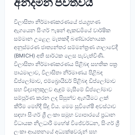
අන්දමින් පවත්වයි
විලාසිතා නිර්මාණකරණයේ ජයග්‍රහණ
ඇගයෙන සිංගර් ෆැෂන් ඇකඩමියේ වාර්ෂික
සම්මාන උළෙල මෑතකදී බණ්ඩාරනායක
අනුස්මරණ ජාත්‍යන්තර සම්මන්ත්‍රණ ශාලාවේදී
(BMICH) අති සාර්ථක ලෙස පැවැත්විණි.
විලාසිතා නිර්මාණකරණය පිළිබඳ සහතික පත්‍ර
පාඨමාලාව, විලාසිතා නිර්මාණය පිළිබඳ
ඩිප්ලෝමාව, එම්බ්‍රොයිඩර් පිළිබඳ ඩිප්ලෝමාව
සහ විද්‍යානුකූලව ඇඳුම් මැසීමේ ඩිප්ලෝමාව
සම්පූර්ණ කරන ලද සිසුන්ව ඇගයීමට ලක්
කිරීම මෙහිදී සිදු විය. මෙම සුවිශේෂී අවස්ථාව
සඳහා සිංගර් ශ්‍රී ලංකා සමූහ ව්‍යාපාරයේ ප්‍රධාන
විධායක නිලධාරී මහේෂ් විජේවර්ධන, සිංගර් ශ්‍රී
ලංකා ආයතනයේ අධ්‍යක්ෂවරුන් සහ