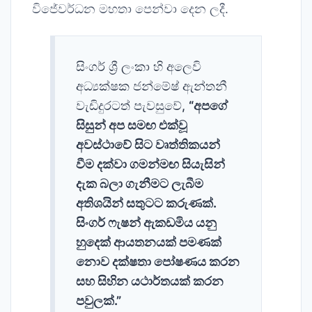
විජේවර්ධන මහතා පෙන්වා දෙන ලදී.
සිංගර් ශ්‍රී ලංකා හි අලෙවි
අධ්‍යක්ෂක ජන්මේෂ් ඇන්තනී
වැඩිදුරටත් පැවසුවේ,
“අපගේ
සිසුන් අප සමඟ එක්වූ
අවස්ථාවේ සිට වෘත්තිකයන්
වීම දක්වා ගමන්මඟ සියැසින්
දැක බලා ගැනීමට ලැබීම
අතිශයින් සතුටට කරුණක්.
සිංගර් ෆැෂන් ඇකඩමිය යනු
හුදෙක් ආයතනයක් පමණක්
නොව දක්ෂතා පෝෂණය කරන
සහ සිහින යථාර්තයක් කරන
පවුලක්.”