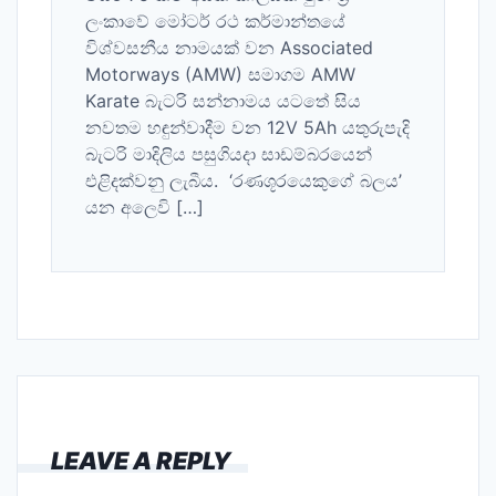
ලංකාවේ මෝටර් රථ කර්මාන්තයේ
විශ්වසනීය නාමයක් වන Associated
Motorways (AMW) සමාගම AMW
Karate බැටරි සන්නාමය යටතේ සිය
නවතම හඳුන්වාදීම වන 12V 5Ah යතුරුපැදි
බැටරි මාදිලිය පසුගියදා සාඩම්බරයෙන්
එළිදක්වනු ලැබීය. ‘රණශූරයෙකුගේ බලය’
යන අලෙවි […]
LEAVE A REPLY