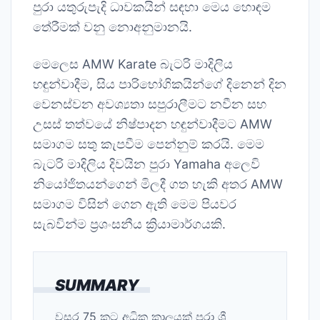
පුරා යතුරුපැදි ධාවකයින් සඳහා මෙය හොඳම
තේරීමක් වනු නොඅනුමානයි.
මෙලෙස AMW Karate බැටරි මාදිලිය
හඳුන්වාදීම, සිය පාරිභෝගිකයින්ගේ දිනෙන් දින
වෙනස්වන අවශ්‍යතා සපුරාලීමට නවීන සහ
උසස් තත්වයේ නිෂ්පාදන හඳුන්වාදීමට AMW
සමාගම සතු කැපවීම පෙන්නුම් කරයි. මෙම
බැටරි මාදිලිය දිවයින පුරා Yamaha අලෙවි
නියෝජිතයන්ගෙන් මිලදී ගත හැකි අතර AMW
සමාගම විසින් ගෙන ඇති මෙම පියවර
සැබවින්ම ප්‍රශංසනීය ක්‍රියාමාර්ගයකි.
SUMMARY
වසර 75 කට අධික කාලයක් පුරා ශ්‍රී