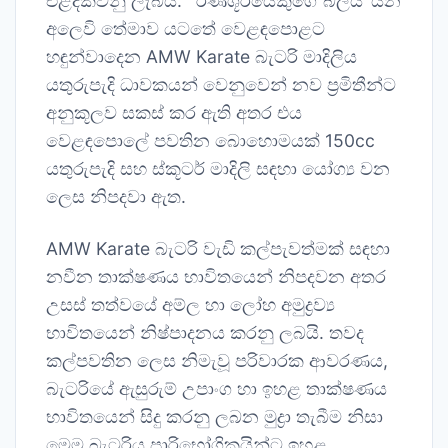
එළිදක්වනු ලැබීය. ‘රණශූරයෙකුගේ බලය’ යන
අලෙවි තේමාව යටතේ වෙළඳපොළට
හඳුන්වාදෙන AMW Karate බැටරි මාදිලිය
යතුරුපැදි ධාවකයන් වෙනුවෙන් නව ප්‍රමිතීන්ට
අනුකූලව සකස් කර ඇති අතර එය
වෙළඳපොලේ පවතින බොහොමයක් 150cc
යතුරුපැදි සහ ස්කූටර් මාදිලි සඳහා යෝග්‍ය වන
ලෙස නිපදවා ඇත.
AMW Karate බැටරි වැඩි කල්පැවත්මක් සඳහා
නවීන තාක්ෂණය භාවිතයෙන් නිපදවන අතර
උසස් තත්වයේ අම්ල හා ලෝහ අමුද්‍රව්‍ය
භාවිතයෙන් නිෂ්පාදනය කරනු ලබයි. තවද
කල්පවතින ලෙස නිමැවූ පරිවාරක ආවරණය,
බැටරියේ ඇසුරුම් උපාංග හා ඉහළ තාක්ෂණය
භාවිතයෙන් සිදු කරනු ලබන මුද්‍රා තැබීම නිසා
මෙම බැටරිය පාරිභෝගිකයින්ට ඉහළ