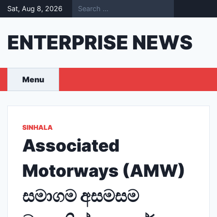
Skip
Sat, Aug 8, 2026
to
content
ENTERPRISE NEWS
Menu
SINHALA
Associated
Motorways (AMW)
සමාගම අසමසම