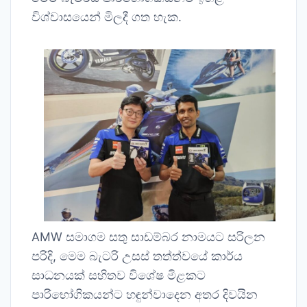
විශ්වාසයෙන් මිලදී ගත හැක.
AMW සමාගම සතු සාඩම්බර නාමයට සරිලන
පරිදි, මෙම බැටරි උසස් තත්ත්වයේ කාර්ය
සාධනයක් සහිතව විශේෂ මිළකට
පාරිභෝගිකයන්ට හඳුන්වාදෙන අතර දිවයින