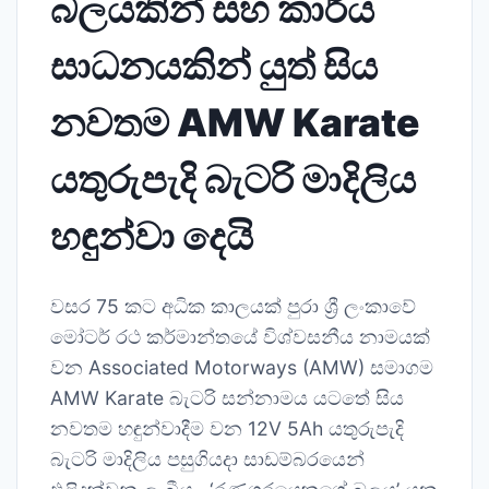
බලයකින් සහ කාර්ය
සාධනයකින් යුත් සිය
නවතම AMW Karate
යතුරුපැදි බැටරි මාදිලිය
හඳුන්වා දෙයි
වසර 75 කට අධික කාලයක් පුරා ශ්‍රී ලංකාවේ
මෝටර් රථ කර්මාන්තයේ විශ්වසනීය නාමයක්
වන Associated Motorways (AMW) සමාගම
AMW Karate බැටරි සන්නාමය යටතේ සිය
නවතම හඳුන්වාදීම වන 12V 5Ah යතුරුපැදි
බැටරි මාදිලිය පසුගියදා සාඩම්බරයෙන්